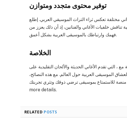
توفير محتوى متجدد ومتوازن
اني مختلفة تعكس ثراء التراث الموسيقي العربي. إطلع
 تناقش خلفيات الأغاني والفنانين، إذ أن ذلك يعزز من
فهمك وارتباطك بالموسيقى العربية بشكل أعمق.
الخلاصة
تقدم الأغاني الحديثة والألحان التقليدية على arabic.radioorient.com،
عشاق الموسيقى العربية حول العالم. مع هذه النصائح،
ستمتاع بموسيقى ترضي ذوقك وتثري تجربتك. Visit RADIO ORIENT for
more details.
RELATED
POSTS