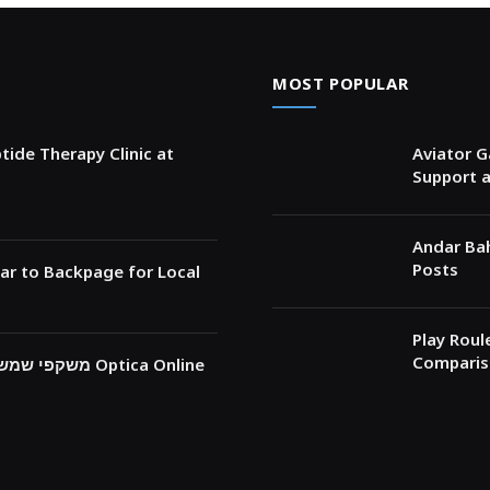
MOST POPULAR
tide Therapy Clinic at
Aviator G
Support a
Andar Bah
Posts
lar to Backpage for Local
Play Roul
Comparis
צ’קליסט לבחירת prada משקפי שמש במדויק עם Optica Online