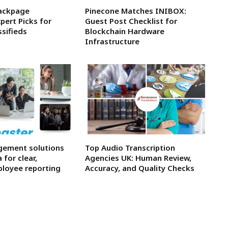
ackpage
Pinecone Matches INIBOX:
xpert Picks for
Guest Post Checklist for
ssifieds
Blockchain Hardware
Infrastructure
gement solutions
Top Audio Transcription
 for clear,
Agencies UK: Human Review,
loyee reporting
Accuracy, and Quality Checks